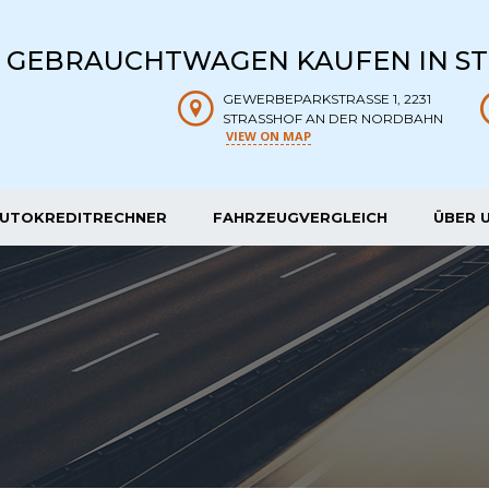
- GEBRAUCHTWAGEN KAUFEN IN S
GEWERBEPARKSTRASSE 1, 2231 S
TRASSHOF AN DER NORDBAHN
VIEW ON MAP
UTOKREDITRECHNER
FAHRZEUGVERGLEICH
ÜBER 