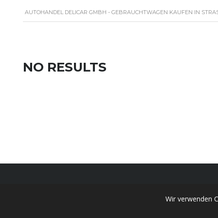
AUTOHANDEL DELICAR GMBH - GEBRAUCHTWAGEN KAUFEN IN STRA
NO RESULTS
Wir verwenden C
AUTOHANDEL
DELICAR GMBH
ÖFFNUNGSZE
Ihr Partner für Qualität und Vertrauen auf der
Montag - Fr