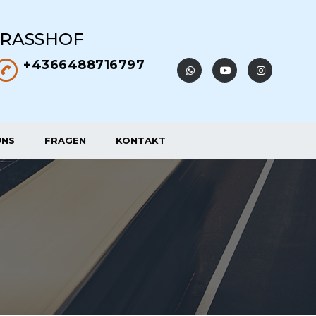
TRASSHOF
+4366488716797
UNS
FRAGEN
KONTAKT