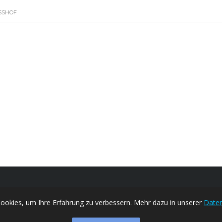
SSHOF
ookies, um Ihre Erfahrung zu verbessern. Mehr dazu in unserer
Daten
ITEN DELICAR GMBH
ÖFFNUNGSZEITEN DER WERKSTA
eitag:
09:00 Uhr - 18:00 Uhr
Montag - Freitag:
09:00 Uhr - 18: